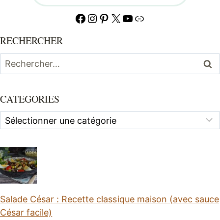
Facebook
Instagram
Pinterest
X
YouTube
Lien
RECHERCHER
Rechercher :
CATEGORIES
Categories
Salade César : Recette classique maison (avec sauce
César facile)