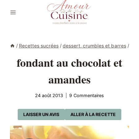
Aller
au
contenu
/
Recettes sucrées
/
dessert, crumbles et barres
/
fondant au chocolat et
amandes
24 août 2013
9 Commentaires
LAISSER UN AVIS
ALLER À LA RECETTE