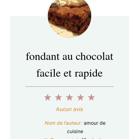
fondant au chocolat
facile et rapide
1
2
3
4
5
é
é
é
é
é
Aucun avis
t
t
t
t
t
Nom de l’auteur:
amour de
o
o
o
o
o
cuisine