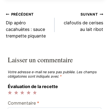
Navigation
PRÉCÉDENT
SUIVANT
Dip apéro
clafoutis de cerises
de
cacahuètes : sauce
au lait ribot
trempette piquante
l’article
Laisser un commentaire
Votre adresse e-mail ne sera pas publiée.
Les champs
obligatoires sont indiqués avec
*
Évaluation de la recette
1
2
3
4
5
Commentaire
*
étoile
étoiles
étoiles
étoiles
étoiles