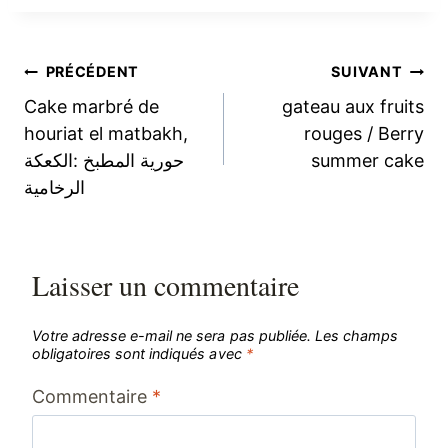
Navigation
PRÉCÉDENT
SUIVANT
Cake marbré de
gateau aux fruits
de
houriat el matbakh,
rouges / Berry
حورية المطبخ :الكعكة
summer cake
l’article
الرخامية
Laisser un commentaire
Votre adresse e-mail ne sera pas publiée.
Les champs
obligatoires sont indiqués avec
*
Commentaire
*