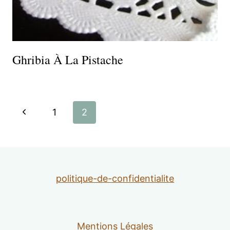
Ghribia À La Pistache
Navigation
Page
1
2
de
précédente
page
politique-de-confidentialite
Mentions Légales