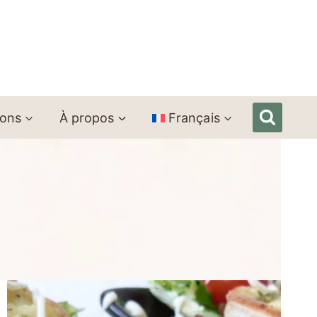
ions
À propos
Français