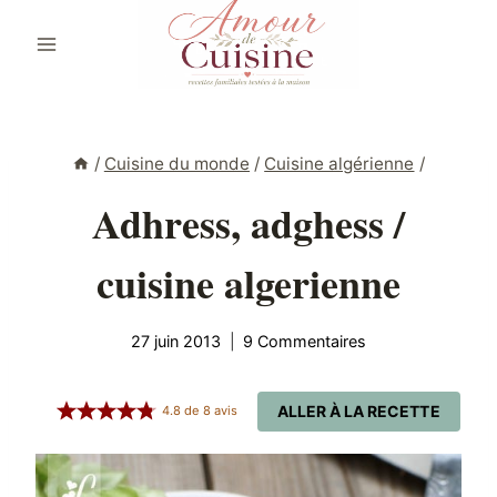
Aller
au
contenu
/
Cuisine du monde
/
Cuisine algérienne
/
Adhress, adghess /
cuisine algerienne
27 juin 2013
9 Commentaires
ALLER À LA RECETTE
4.8
de
8
avis