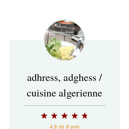
adhress, adghess /
cuisine algerienne
1
2
3
4
5
é
é
é
é
é
4.8
de
8
avis