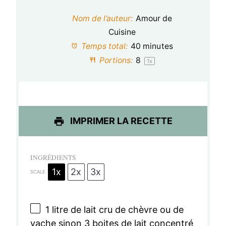
t
t
t
t
t
Nom de l’auteur:
Amour de
o
o
o
o
o
Cuisine
Temps total:
40 minutes
i
i
i
i
i
Portions:
8
1
x
l
l
l
l
l
e
e
e
e
e
s
s
s
s
IMPRIMER LA RECETTE
INGRÉDIENTS
1x
2x
3x
SCALE
1
litre de lait cru de chèvre ou de
vache sinon 3 boites de lait concentré