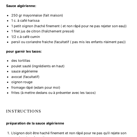
Sauce algérienne:
250
gr mayonnaise (fait maison)
1
c. à café harissa
1
petit oignon (haché finement ( et non râpé pour ne pas rejeter son eau))
1
filet jus de citron (fraîchement pressé)
1/2
c.à café cumin
persil ou coriandre fraiche (facultatif ( pas mis les enfants n’aiment pas))
pour garnir les tacos:
des
tortillas
poulet sauté (ingrédients en haut)
sauce algérienne
avocat (facultatif)
oignon rouge
fromage râpé (edam pour moi)
frites (à mettre dedans ou à présenter avec les tacos)
INSTRUCTIONS
préparation de la sauce algérienne
L’oignon doit être haché finement et non râpé pour ne pas qu’il rejete son