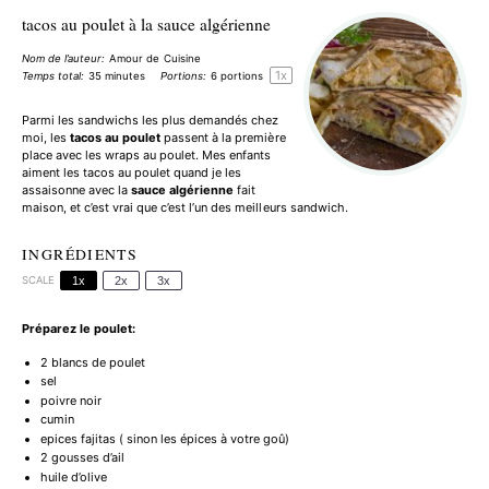
tacos au poulet à la sauce algérienne
Nom de l’auteur:
Amour de Cuisine
1
x
Temps total:
35 minutes
Portions:
6
portions
Parmi les
sandwichs
les plus demandés chez
moi, les
tacos au poulet
passent à la première
place avec les
wraps au poulet
. Mes enfants
aiment les tacos au poulet quand je les
assaisonne avec la
sauce algérienne
fait
maison, et c’est vrai que c’est l’un des meilleurs sandwich.
INGRÉDIENTS
SCALE
1x
2x
3x
Préparez le poulet:
2
blancs de poulet
sel
poivre noir
cumin
epices fajitas ( sinon les épices à votre goû)
2
gousses d’ail
huile d’olive