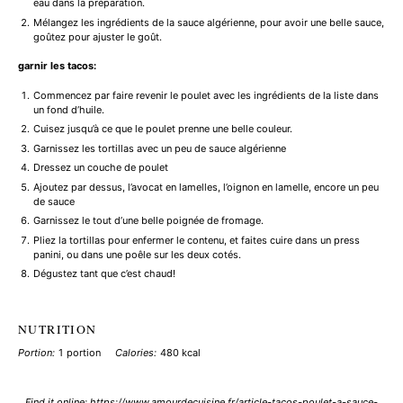
eau dans la préparation.
Mélangez les ingrédients de la sauce algérienne, pour avoir une belle sauce,
goûtez pour ajuster le goût.
garnir les tacos:
Commencez par faire revenir le poulet avec les ingrédients de la liste dans
un fond d’huile.
Cuisez jusqu’à ce que le poulet prenne une belle couleur.
Garnissez les tortillas avec un peu de sauce algérienne
Dressez un couche de poulet
Ajoutez par dessus, l’avocat en lamelles, l’oignon en lamelle, encore un peu
de sauce
Garnissez le tout d’une belle poignée de fromage.
Pliez la tortillas pour enfermer le contenu, et faites cuire dans un press
panini, ou dans une poêle sur les deux cotés.
Dégustez tant que c’est chaud!
NUTRITION
Portion:
1 portion
Calories:
480 kcal
Find it online
:
https://www.amourdecuisine.fr/article-tacos-poulet-a-sauce-