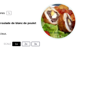
nnes
1
x
 roulade de blanc de poulet
cieux.
SCALE
1x
2x
3x