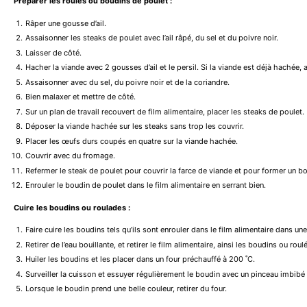
Préparer les roulés ou boudins de poulet :
Râper une gousse d’ail.
Assaisonner les steaks de poulet avec l’ail râpé, du sel et du poivre noir.
Laisser de côté.
Hacher la viande avec 2 gousses d’ail et le persil. Si la viande est déjà hachée, ajo
Assaisonner avec du sel, du poivre noir et de la coriandre.
Bien malaxer et mettre de côté.
Sur un plan de travail recouvert de film alimentaire, placer les steaks de poulet.
Déposer la viande hachée sur les steaks sans trop les couvrir.
Placer les œufs durs coupés en quatre sur la viande hachée.
Couvrir avec du fromage.
Refermer le steak de poulet pour couvrir la farce de viande et pour former un b
Enrouler le boudin de poulet dans le film alimentaire en serrant bien.
Cuire les boudins ou roulades :
Faire cuire les boudins tels qu’ils sont enrouler dans le film alimentaire dans u
Retirer de l’eau bouillante, et retirer le film alimentaire, ainsi les boudins ou ro
Huiler les boudins et les placer dans un four préchauffé à 200 ˚C.
Surveiller la cuisson et essuyer régulièrement le boudin avec un pinceau imbibé 
Lorsque le boudin prend une belle couleur, retirer du four.