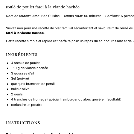
roulé de poulet farci à la viande hachée
Nom de l’auteur:
Amour de Cuisine
Temps total:
50 minutes
Portions:
6
perso
Suivez moi pour une recette de
plat familial réconfortant
et savoureux de
roulé ou
farci à la viande hachée
.
Cette recette simple et rapide est parfaite pour un
repas du soir nourrissant
et déli
INGRÉDIENTS
4
steaks de poulet
150 g
de viande hachée
3
gousses d’ail
Sel (poivre)
quelques branches de persil
huile d’olive
2
oeufs
4
tranches de fromage (spécial hamburger ou alors gruyère ( facultatif))
coriandre en poudre
INSTRUCTIONS