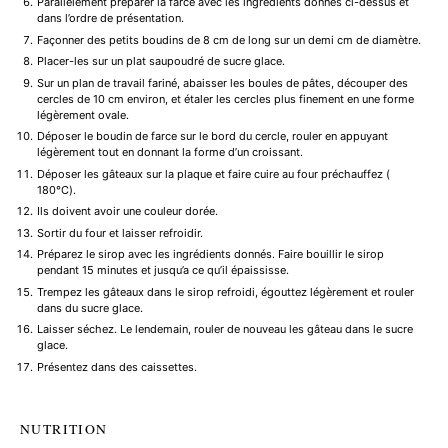
Parallèlement préparer la farce avec les ingrédients donnés ci-dessus et
dans l’ordre de présentation.
Façonner des petits boudins de 8 cm de long sur un demi cm de diamètre.
Placer-les sur un plat saupoudré de sucre glace.
Sur un plan de travail fariné, abaisser les boules de pâtes, découper des
cercles de 10 cm environ, et étaler les cercles plus finement en une forme
légèrement ovale.
Déposer le boudin de farce sur le bord du cercle, rouler en appuyant
légèrement tout en donnant la forme d’un croissant.
Déposer les gâteaux sur la plaque et faire cuire au four préchauffez (
180°C).
Ils doivent avoir une couleur dorée.
Sortir du four et laisser refroidir.
Préparez le sirop avec les ingrédients donnés. Faire bouillir le sirop
pendant 15 minutes et jusqu’a ce qu’il épaississe.
Trempez les gâteaux dans le sirop refroidi, égouttez légèrement et rouler
dans du sucre glace.
Laisser séchez. Le lendemain, rouler de nouveau les gâteau dans le sucre
glace.
Présentez dans des caissettes.
NUTRITION