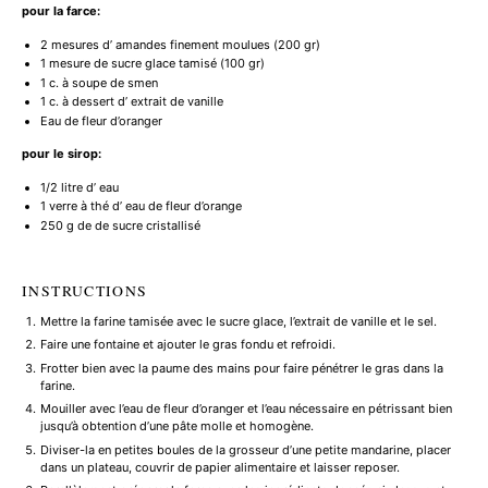
pour la farce:
2
mesures d’ amandes finement moulues (
200
gr)
1
mesure de sucre glace tamisé (
100
gr)
1
c. à soupe de smen
1
c. à dessert d’ extrait de vanille
Eau de fleur d’oranger
pour le sirop:
1/2
litre d’ eau
1
verre à thé d’ eau de fleur d’orange
250 g
de de sucre cristallisé
INSTRUCTIONS
Mettre la farine tamisée avec le sucre glace, l’extrait de vanille et le sel.
Faire une fontaine et ajouter le gras fondu et refroidi.
Frotter bien avec la paume des mains pour faire pénétrer le gras dans la
farine.
Mouiller avec l’eau de fleur d’oranger et l’eau nécessaire en pétrissant bien
jusqu’à obtention d’une pâte molle et homogène.
Diviser-la en petites boules de la grosseur d’une petite mandarine, placer
dans un plateau, couvrir de papier alimentaire et laisser reposer.