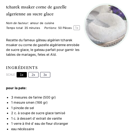
tcharek msaker corne de gazelle
algerienne au sucre glace
Nom de l’auteur:
amour de cuisine
1
x
Temps total:
35 minutes
Portions:
50
Pièces
Recette du fameux gâteau algérien tcharek
msaker ou corne de gazelle algérienne enrobée
de sucre glace, le gateau parfait pour garnir les
tables de mariages, fetes et Aïd.
INGRÉDIENTS
SCALE
1x
2x
3x
pour la pate:
3
mesures de farine (
500
gr)
1
mesure smen (
166
gr)
1
pincée de sel
2
c. à soupe de sucre glace tamisé
1
c. à dessert d’ extrait de vanille
1
verre à thé d’ eau de fleur d’oranger
eau nécéssaire