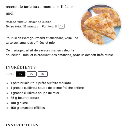
recette de tarte aux amandes effilées et
miel
Nom de l’auteur:
amour de cuisine
1
x
Temps total:
35 minutes
Portions:
8
Pour un dessert gourmand et alléchant, voila une
tarte aux amandes effilées et miel.
Ce mariage parfait de saveurs met en valeur la
douceur du miel et le croquant des amandes, pour un dessert irrésistible.
INGRÉDIENTS
SCALE
1x
2x
3x
1
pâte brisée (tout prête ou faite maison)
1
grosse cuillère à soupe de crème fraîche entière
1
grosse cuillère à soupe de miel
75 g
beurre ( doux)
100 g
sucre
150 g
amandes effilées
INSTRUCTIONS