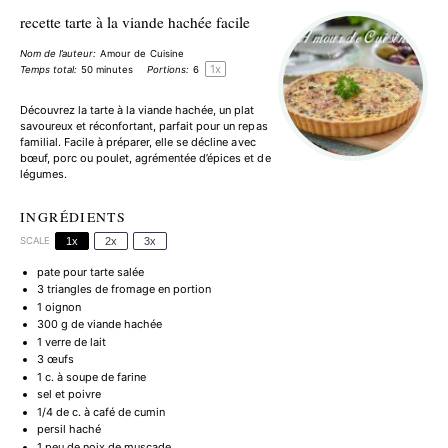
recette tarte à la viande hachée facile
Nom de l’auteur:
Amour de Cuisine
1
x
Temps total:
50 minutes
Portions:
6
Découvrez la tarte à la viande hachée, un plat
savoureux et réconfortant, parfait pour un repas
familial. Facile à préparer, elle se décline avec
bœuf, porc ou poulet, agrémentée d’épices et de
légumes.
INGRÉDIENTS
SCALE
1x
2x
3x
pate pour tarte salée
3
triangles de fromage en portion
1
oignon
300 g
de viande hachée
1
verre de lait
3
œufs
1
c. à soupe de farine
sel et poivre
1/4
de c. à café de cumin
persil haché
1
peu de noix de muscade