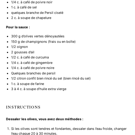
1/4
c. à café de poivre noir
1
c. à café de sel
quelques branche de Persil ciselé
2
c. à soupe de chapelure
Pour la sauce :
300 g
d’olives vertes dénoyautées
150 g
de champignons (frais ou en boîte)
1/2
oignon
2
gousses d’ail
1/2
c. à café de curcuma
1/4
c. à café de gingembre
1/4
c. à café de poivre noire
Quelques branches de persil
1/2
citron confit bien rincé du sel (bien rincé du sel)
1
c. à soupe de farine
3
à 4 c. à soupe d’huile extra vierge
INSTRUCTIONS
Dessaler les olives, vous avez deux méthodes :
Si les olives sont tendres et fondantes, dessaler dans l’eau froide, changer
l’eau chaque 20 à 30 minutes.