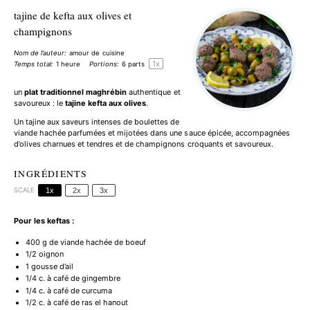
tajine de kefta aux olives et
champignons
Nom de l’auteur:
amour de cuisine
1
x
Temps total:
1 heure
Portions:
6
parts
un
plat traditionnel maghrébin
authentique et
savoureux : le
tajine kefta aux olives
.
Un tajine aux saveurs intenses de boulettes de
viande hachée parfumées et mijotées dans une sauce épicée, accompagnées
d’olives charnues et tendres et de champignons croquants et savoureux.
INGRÉDIENTS
SCALE
1x
2x
3x
Pour les keftas :
400 g
de viande hachée de boeuf
1/2
oignon
1
gousse d’ail
1/4
c. à café de gingembre
1/4
c. à café de curcuma
1/2
c. à café de ras el hanout