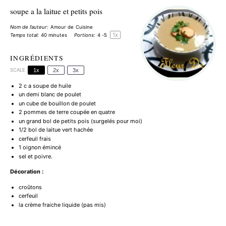
soupe a la laitue et petits pois
Nom de l’auteur:
Amour de Cuisine
1
x
Temps total:
40 minutes
Portions:
4
-5
INGRÉDIENTS
SCALE
1x
2x
3x
2
c a soupe de huile
un demi blanc de poulet
un cube de bouillon de poulet
2
pommes de terre coupée en quatre
un grand bol de petits pois (surgelés pour moi)
1/2
bol de laitue vert hachée
cerfeuil frais
1
oignon émincé
sel et poivre.
Décoration :
croûtons
cerfeuil
la crème fraiche liquide (pas mis)