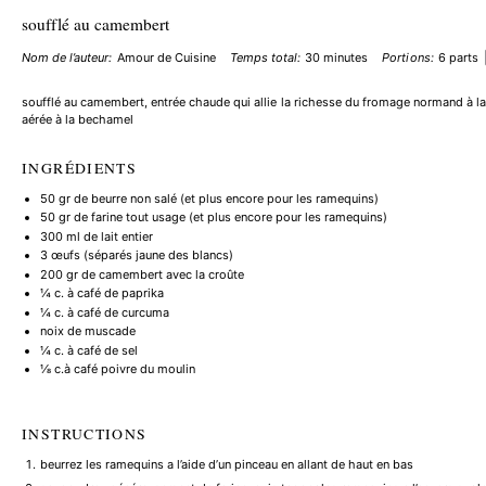
soufflé au camembert
Nom de l’auteur:
Amour de Cuisine
Temps total:
30 minutes
Portions:
6
parts
soufflé au camembert, entrée chaude qui allie la richesse du fromage normand à la
aérée à la bechamel
INGRÉDIENTS
50
gr de beurre non salé (et plus encore pour les ramequins)
50
gr de farine tout usage (et plus encore pour les ramequins)
300
ml de lait entier
3
œufs (séparés jaune des blancs)
200
gr de camembert avec la croûte
¼
c. à café de paprika
¼
c. à café de curcuma
noix de muscade
¼
c. à café de sel
⅛
c.à café poivre du moulin
INSTRUCTIONS
beurrez les ramequins a l’aide d’un pinceau en allant de haut en bas