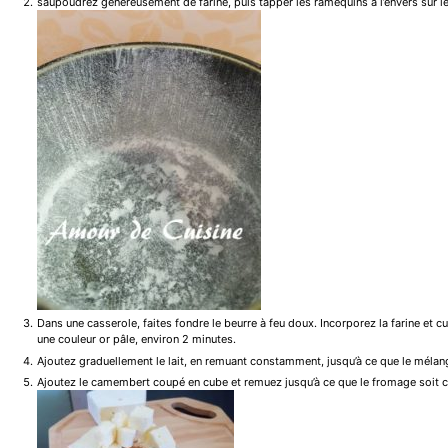
saupoudrez généreusement de farine, puis tapper les ramequins a l’envers sur le 
Dans une casserole, faites fondre le beurre à feu doux. Incorporez la farine et c
une couleur or pâle, environ 2 minutes.
Ajoutez graduellement le lait, en remuant constamment, jusqu’à ce que le mélan
Ajoutez le camembert coupé en cube et remuez jusqu’à ce que le fromage soit 