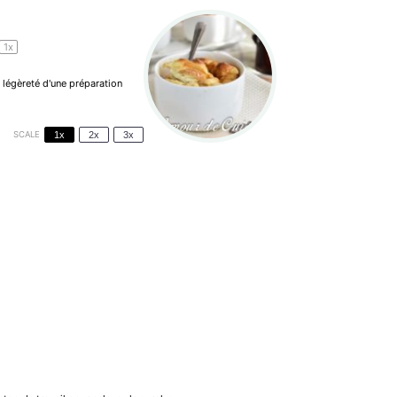
1
x
 légèreté d'une préparation
SCALE
1x
2x
3x