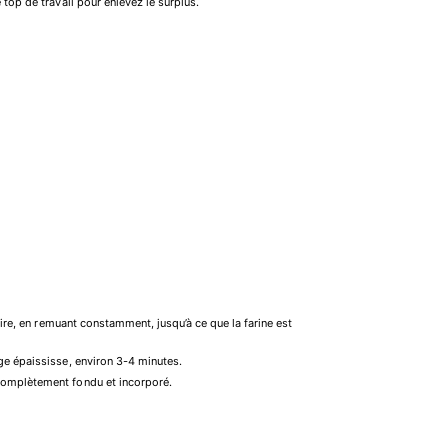
top de travail pour enlevez le surplus.
uire, en remuant constamment, jusqu’à ce que la farine est
ge épaississe, environ 3-4 minutes.
complètement fondu et incorporé.