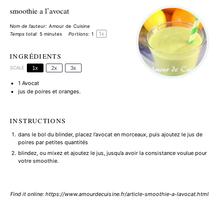
smoothie a l’avocat
Nom de l’auteur:
Amour de Cuisine
1
x
Temps total:
5 minutes
Portions:
1
INGRÉDIENTS
SCALE
1x
2x
3x
1
Avocat
jus de poires et oranges
.
INSTRUCTIONS
dans le bol du blinder, placez l’avocat en morceaux, puis ajoutez le jus de
poires par petites quantités
blindez, ou mixez et ajoutez le jus, jusqu’a avoir la consistance voulue pour
votre smoothie.
Find it online
:
https://www.amourdecuisine.fr/article-smoothie-a-lavocat.html