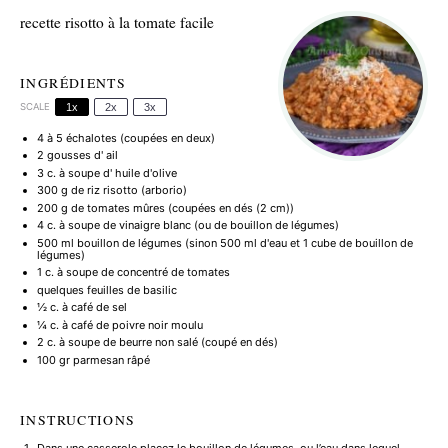
recette risotto à la tomate facile
INGRÉDIENTS
SCALE
1x
2x
3x
4
à 5 échalotes (coupées en deux)
2
gousses d' ail
3
c. à soupe d' huile d'olive
300 g
de riz risotto (arborio)
200 g
de tomates mûres (coupées en dés (
2
cm))
4
c. à soupe de vinaigre blanc (ou de bouillon de légumes)
500
ml bouillon de légumes (sinon
500
ml d'eau et
1
cube de bouillon de
légumes)
1
c. à soupe de concentré de tomates
quelques feuilles de basilic
½
c. à café de sel
¼
c. à café de poivre noir moulu
2
c. à soupe de beurre non salé (coupé en dés)
100
gr parmesan râpé
INSTRUCTIONS
Dans une casserole placez le bouillon de légumes, ou l’eau dans lequel