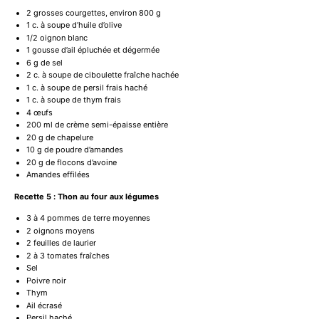
2
grosses courgettes, environ 800 g
1
c. à soupe d’huile d’olive
1/2
oignon blanc
1
gousse d’ail épluchée et dégermée
6 g
de sel
2
c. à soupe de ciboulette fraîche hachée
1
c. à soupe de persil frais haché
1
c. à soupe de thym frais
4
œufs
200
ml de crème semi-épaisse entière
20 g
de chapelure
10 g
de poudre d’amandes
20 g
de flocons d’avoine
Amandes effilées
Recette 5 : Thon au four aux légumes
3
à 4 pommes de terre moyennes
2
oignons moyens
2
feuilles de laurier
2
à 3 tomates fraîches
Sel
Poivre noir
Thym
Ail écrasé
Persil haché