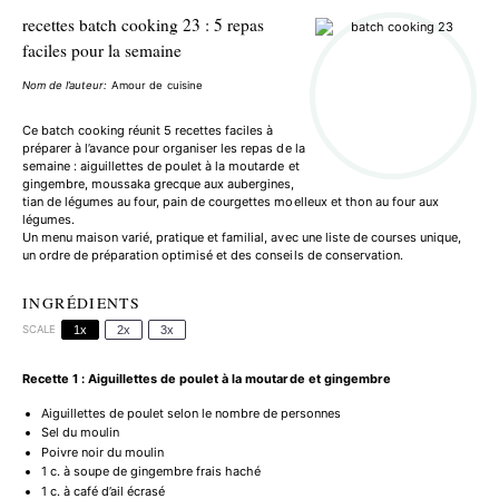
recettes batch cooking 23 : 5 repas
faciles pour la semaine
Nom de l’auteur:
Amour de cuisine
Ce batch cooking réunit 5 recettes faciles à
préparer à l’avance pour organiser les repas de la
semaine : aiguillettes de poulet à la moutarde et
gingembre, moussaka grecque aux aubergines,
tian de légumes au four, pain de courgettes moelleux et thon au four aux
légumes.
Un menu maison varié, pratique et familial, avec une liste de courses unique,
un ordre de préparation optimisé et des conseils de conservation.
INGRÉDIENTS
SCALE
1x
2x
3x
Recette 1 : Aiguillettes de poulet à la moutarde et gingembre
Aiguillettes de poulet selon le nombre de personnes
Sel du moulin
Poivre noir du moulin
1
c. à soupe de gingembre frais haché
1
c. à café d’ail écrasé