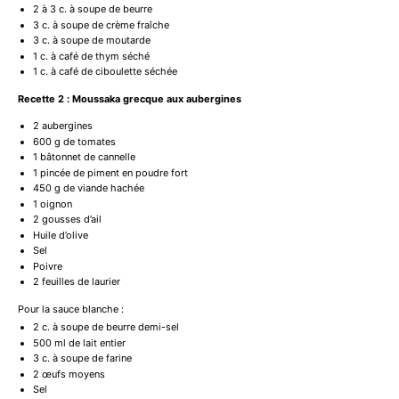
2
à 3 c. à soupe de beurre
3
c. à soupe de crème fraîche
3
c. à soupe de moutarde
1
c. à café de thym séché
1
c. à café de ciboulette séchée
Recette 2 : Moussaka grecque aux aubergines
2
aubergines
600 g
de tomates
1
bâtonnet de cannelle
1
pincée de piment en poudre fort
450 g
de viande hachée
1
oignon
2
gousses d’ail
Huile d’olive
Sel
Poivre
2
feuilles de laurier
Pour la sauce blanche :
2
c. à soupe de beurre demi-sel
500
ml de lait entier
3
c. à soupe de farine
2
œufs moyens
Sel