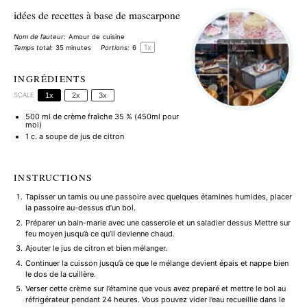
idées de recettes à base de mascarpone
Nom de l’auteur:
Amour de cuisine
1
x
Temps total:
35 minutes
Portions:
6
INGRÉDIENTS
SCALE
1x
2x
3x
500
ml de crème fraîche 35 % (450ml pour
moi)
1
c. a soupe de jus de citron
INSTRUCTIONS
Tapisser un tamis ou une passoire avec quelques étamines humides, placer
la passoire au-dessus d’un bol.
Préparer un bain-marie avec une casserole et un saladier dessus Mettre sur
feu moyen jusqu’à ce qu’il devienne chaud.
Ajouter le jus de citron et bien mélanger.
Continuer la cuisson jusqu’à ce que le mélange devient épais et nappe bien
le dos de la cuillère.
Verser cette crème sur l’étamine que vous avez preparé et mettre le bol au
réfrigérateur pendant 24 heures. Vous pouvez vider l’eau recueillie dans le