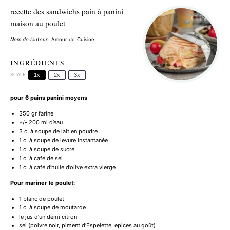
recette des sandwichs pain à panini
maison au poulet
Nom de l’auteur:
Amour de Cuisine
INGRÉDIENTS
SCALE
1x
2x
3x
pour 6 pains panini moyens
350
gr farine
+/- 200 ml d’eau
3
c. à soupe de lait en poudre
1
c. à soupe de levure instantanée
1
c. à soupe de sucre
1
c. à café de sel
1
c. à café d’huile d’olive extra vierge
Pour mariner le poulet:
1
blanc de poulet
1
c. à soupe de moutarde
le jus d’un demi citron
sel (poivre noir, piment d’Espelette, epices au goût)