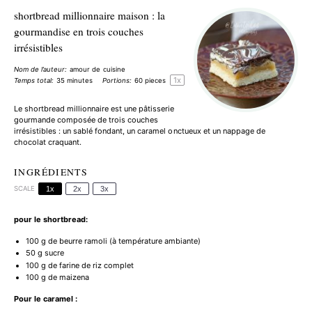
shortbread millionnaire maison : la
gourmandise en trois couches
irrésistibles
Nom de l’auteur:
amour de cuisine
1
x
Temps total:
35 minutes
Portions:
60
pieces
Le shortbread millionnaire est une pâtisserie
gourmande composée de trois couches
irrésistibles : un sablé fondant, un caramel onctueux et un nappage de
chocolat craquant.
INGRÉDIENTS
SCALE
1x
2x
3x
pour le shortbread:
100 g
de beurre ramoli (à température ambiante)
50 g
sucre
100 g
de farine de riz complet
100 g
de maizena
Pour le caramel :