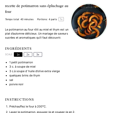
recette de potimarron sans épluchage au
four
1
x
Temps total:
40 minutes
Portions:
4
parts
Le potimarron au four rôti au miel et thym est un
plat d’automne délicieux. Un mariage de saveurs
sucrées et aromatiques qu’il faut découvrir.
INGRÉDIENTS
SCALE
1x
2x
3x
1
petit potimarron
3
c. à soupe de miel
3
c.à soupe d’ huile d’olive extra vierge
quelques brins de thym
sel
poivre noir
INSTRUCTIONS
Préchauffez le four à 200°C.
Lavez le potimarron, essuyez-le et coupez-le en 2.