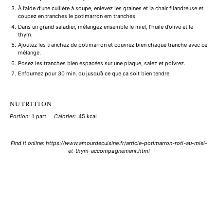
À l’aide d’une cuillère à soupe, enlevez les graines et la chair filandreuse et
coupez en tranches le potimarron em tranches.
Dans un grand saladier, mélangez ensemble le miel, l’huile d’olive et le
thym.
Ajoutez les tranchez de potimarron et couvrez bien chaque tranche avec ce
mélange.
Posez les tranches bien espacées sur une plaque, salez et poivrez.
Enfournez pour 30 min, ou jusqu’à ce que ca soit bien tendre.
NUTRITION
Portion:
1 part
Calories:
45 kcal
Find it online
:
https://www.amourdecuisine.fr/article-potimarron-roti-au-miel-
et-thym-accompagnement.html