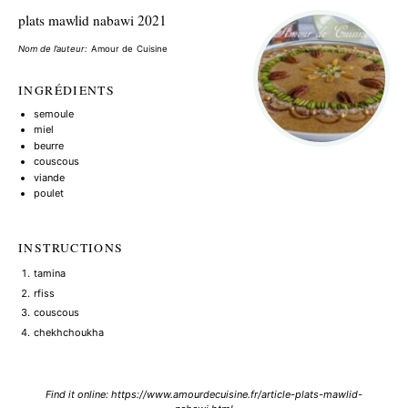
plats mawlid nabawi 2021
Nom de l’auteur:
Amour de Cuisine
INGRÉDIENTS
semoule
miel
beurre
couscous
viande
poulet
INSTRUCTIONS
tamina
rfiss
couscous
chekhchoukha
Find it online
:
https://www.amourdecuisine.fr/article-plats-mawlid-