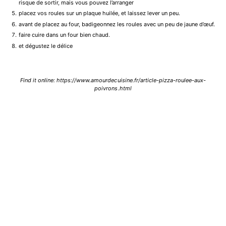
risque de sortir, mais vous pouvez l’arranger
placez vos roules sur un plaque huilée, et laissez lever un peu.
avant de placez au four, badigeonnez les roules avec un peu de jaune d’œuf.
faire cuire dans un four bien chaud.
et dégustez le délice
Find it online
:
https://www.amourdecuisine.fr/article-pizza-roulee-aux-
poivrons.html