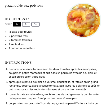
pizza roulée aux poivrons
INGRÉDIENTS
SCALE
1x
2x
3x
la pate pour roulés
2
poivrons frits
2
tomates fraiches
2
œufs durs
1
petite boite de thon
INSTRUCTIONS
préparez une sauce tomate avec les deux tomates après les avoir pelés,
coupez en petits morceaux et cuit dans un peu huile avec un peu d’ail, et
assaisonnés selon votre gout
après que la pate a doubler de volume, dégazez la, et l’étalez en un grand
rectangle, décorez avec la sauce tomate, puis avec les poivrons coupés en
petits morceaux, les œufs durs écrasés et puis le thon émiettés
roulez la pate sur elle même, n’oubliez pas de badigeonner le dernier cote
de la pate avec un peu d’œuf pour que ca ne s’ouvre pas.
coupez des morceaux de 2 cm de large, c’est un peu difficile, car la farce