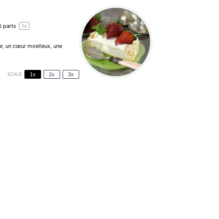
6
parts
1
x
eur, un cœur moelleux, une
SCALE
1x
2x
3x