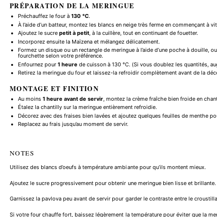
PRÉPARATION DE LA MERINGUE
Préchauffez le four à
130 °C
.
À l’aide d’un batteur, montez les blancs en neige très ferme en commençant à 
Ajoutez le sucre
petit à petit
, à la cuillère, tout en continuant de fouetter.
Incorporez ensuite la Maïzena et mélangez délicatement.
Formez un disque ou un rectangle de meringue à l’aide d’une poche à douille, ou
fourchette selon votre préférence.
Enfournez pour
1 heure
de cuisson à 130 °C. (Si vous doublez les quantités, a
Retirez la meringue du four et laissez-la refroidir complètement avant de la déco
MONTAGE ET FINITION
Au moins
1 heure avant de servir
, montez la crème fraîche bien froide en chant
Étalez la chantilly sur la meringue entièrement refroidie.
Décorez avec des fraises bien lavées et ajoutez quelques feuilles de menthe pou
Replacez au frais jusqu’au moment de servir.
NOTES
Utilisez des blancs d’oeufs à température ambiante pour qu’ils montent mieux.
Ajoutez le sucre progressivement pour obtenir une meringue bien lisse et brillante.
Garnissez la pavlova peu avant de servir pour garder le contraste entre le croustillan
Si votre four chauffe fort, baissez légèrement la température pour éviter que la mer