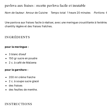
pavlova aux fraises : recette pavlova facile et inratable
Nom de l’auteur:
Amour de Cuisine
Temps total:
1 heure 20 minutes
Portions:
Une pavlova aux fraises facile à réaliser, avec une meringue croustillante à l’extéri
chantilly légère et des fraises fraîches.
INGRÉDIENTS
pour la meringue :
3
blanc d’oeuf
150
gr sucre en poudre
2
c. à café de Maïzena
pour la garniture :
200
ml crème fraiche
2
c. à soupe sucre glacé
des fraises
des feuilles de menthe.
INSTRUCTIONS