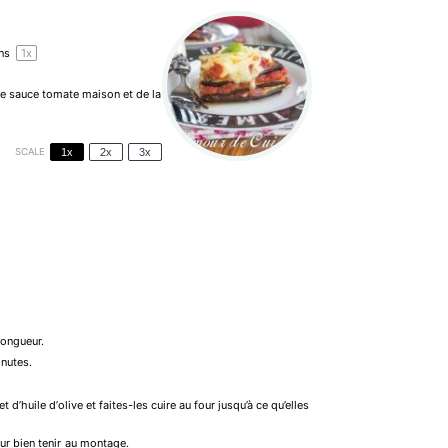
ons
1
x
une sauce tomate maison et de la
SCALE
1x
2x
3x
longueur.
inutes.
’huile d’olive et faites-les cuire au four jusqu’à ce qu’elles
ur bien tenir au montage.