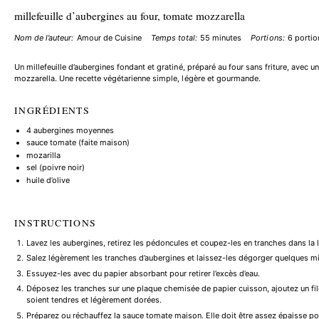
millefeuille d’aubergines au four, tomate mozzarella
Nom de l’auteur:
Amour de Cuisine
Temps total:
55 minutes
Portions:
6
porti
Un millefeuille d’aubergines fondant et gratiné, préparé au four sans friture, avec 
mozzarella. Une recette végétarienne simple, légère et gourmande.
INGRÉDIENTS
4
aubergines moyennes
sauce tomate (faite maison)
mozarilla
sel (poivre noir)
huile d’olive
INSTRUCTIONS
Lavez les aubergines, retirez les pédoncules et coupez-les en tranches dans la 
Salez légèrement les tranches d’aubergines et laissez-les dégorger quelques m
Essuyez-les avec du papier absorbant pour retirer l’excès d’eau.
Déposez les tranches sur une plaque chemisée de papier cuisson, ajoutez un filet d
soient tendres et légèrement dorées.
Préparez ou réchauffez la sauce tomate maison. Elle doit être assez épaisse po