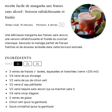
recette facile de margarita aux fraises
sans alcool : boisson rafraîchissante et
fruitée
1
x
Temps total:
10 minutes
Portions:
4
verres
Une délicieuse margarita aux fraises sans alcool,
une version rafraîchissante et fruitée du cocktail
classique. Savourez le mariage parfait de fraises
fraîches et de douceur acidulée dans cette boisson estivale.
INGRÉDIENTS
SCALE
1x
2x
3x
3
verres de fraises (- lavées, équeutées et tranchées (verre =
250
ml))
1/4
verre de jus d’orange
1/2
verre de jus de citron vert
1/2
verre d’ eau pétillante
1/2
verre tequila sans alcool (ça va marcher sans !)
1/4
verre sirop d’agave
2
verres de glace
Citron vert (pour la garniture)
Sucre cristallisé (pour la garniture)