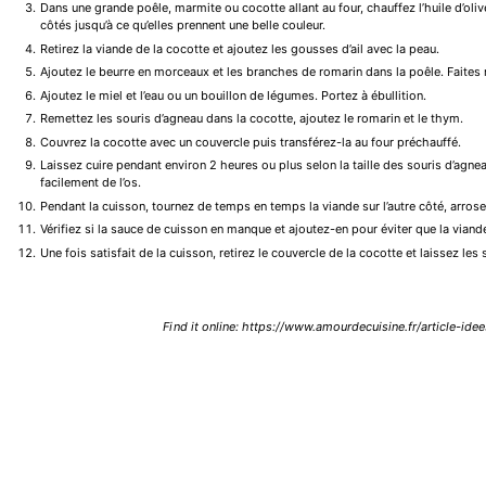
Dans une grande poêle, marmite ou cocotte allant au four, chauffez l’huile d’oli
côtés jusqu’à ce qu’elles prennent une belle couleur.
Retirez la viande de la cocotte et ajoutez les gousses d’ail avec la peau.
Ajoutez le beurre en morceaux et les branches de romarin dans la poêle. Faites
Ajoutez le miel et l’eau ou un bouillon de légumes. Portez à ébullition.
Remettez les souris d’agneau dans la cocotte, ajoutez le romarin et le thym.
Couvrez la cocotte avec un couvercle puis transférez-la au four préchauffé.
Laissez cuire pendant environ 2 heures ou plus selon la taille des souris d’agnea
facilement de l’os.
Pendant la cuisson, tournez de temps en temps la viande sur l’autre côté, arrose
Vérifiez si la sauce de cuisson en manque et ajoutez-en pour éviter que la vian
Une fois satisfait de la cuisson, retirez le couvercle de la cocotte et laissez le
Find it online
:
https://www.amourdecuisine.fr/article-idee