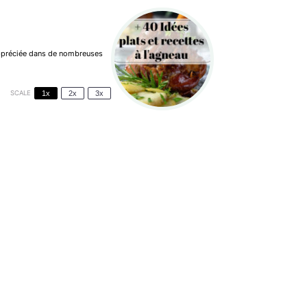
 appréciée dans de nombreuses
SCALE
1x
2x
3x