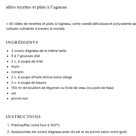
idées recettes et plats à l’agneau
+ 40 idées de recettes et plats à l'agneau, cette viande délicieuse et polyvalente
cultures culinaires à travers le monde.
INGRÉDIENTS
2
souris d’agneau de la même taille
6
à 7 gousses d’ail
2
c. à soupe de miel
thym
romarin
2
c. à soupe d’huile d’olive extra vierge
2
c. à soupe de beurre
150
ml de bouillon de légumes ou fond de veau (ou juste de l’eau)
sel
poivre noir
INSTRUCTIONS
Préchauffez votre four à 150°C.
Assaisonnez les souris d’agneau avec du sel et du poivre selon votre goût.