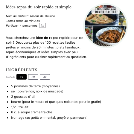
idées repas du soir rapide et simple
Nom de l’auteur:
Amour de Cuisine
Temps total:
40 minutes
1
x
Portions:
4
personnes
Vous cherchez une
idée de repas rapide
pour ce
soir ? Découvrez plus de 100 recettes faciles
prêtes en moins de 20 minutes : plats familiaux,
repas économiques et idées simples avec peu
d’ingrédients pour cuisiner rapidement au quotidien.
INGRÉDIENTS
SCALE
1x
2x
3x
5
pommes de terre (moyennes)
sel (poivre noir, noix de muscade)
2
gousses d’ ail
beurre (pour le moule et quelques noisettes pour le gratin)
1/2
litre lait
6
c. à soupe crème fraiche
fromage (au goût: emmental, gruyère, parmesan,)