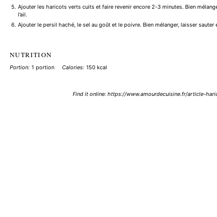
Ajouter les haricots verts cuits et faire revenir encore 2-3 minutes. Bien mélang
l’ail.
Ajouter le persil haché, le sel au goût et le poivre. Bien mélanger, laisser sauter
NUTRITION
Portion:
1 portion
Calories:
150 kcal
Find it online
:
https://www.amourdecuisine.fr/article-haric