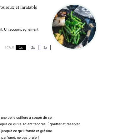
voureux et inratable
persil. Un accompagnement
SCALE
1x
2x
3x
ne belle cuillère à soupe de sel.
qu’à ce qu’ils soient tendres. Égoutter et réserver.
squ’à ce qu’il fonde et grésille.
et parfumé, ne pas bruler!