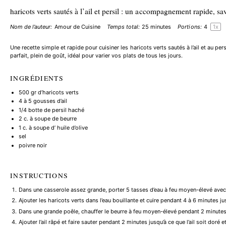
haricots verts sautés à l’ail et persil : un accompagnement rapide, sa
Nom de l’auteur:
Amour de Cuisine
Temps total:
25 minutes
Portions:
4
1
x
Une recette simple et rapide pour cuisiner les haricots verts sautés à l’ail et au 
parfait, plein de goût, idéal pour varier vos plats de tous les jours.
INGRÉDIENTS
500
gr d’haricots verts
4
à 5 gousses d’ail
1/4
botte de persil haché
2
c. à soupe de beurre
1
c. à soupe d’ huile d’olive
sel
poivre noir
INSTRUCTIONS
Dans une casserole assez grande, porter 5 tasses d’eau à feu moyen-élevé avec u
Ajouter les haricots verts dans l’eau bouillante et cuire pendant 4 à 6 minutes jus
Dans une grande poêle, chauffer le beurre à feu moyen-élevé pendant 2 minutes ju
Ajouter l’ail râpé et faire sauter pendant 2 minutes jusqu’à ce que l’ail soit doré 