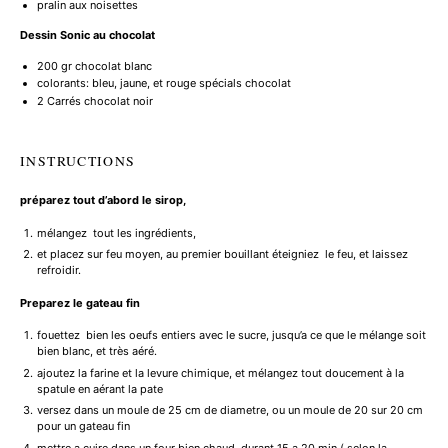
pralin aux noisettes
Dessin Sonic au chocolat
200
gr chocolat blanc
colorants: bleu, jaune, et rouge spécials chocolat
2
Carrés chocolat noir
INSTRUCTIONS
préparez tout d’abord le sirop,
mélangez tout les ingrédients,
et placez sur feu moyen, au premier bouillant éteigniez le feu, et laissez
refroidir.
Preparez le gateau fin
fouettez bien les oeufs entiers avec le sucre, jusqu’a ce que le mélange soit
bien blanc, et très aéré.
ajoutez la farine et la levure chimique, et mélangez tout doucement à la
spatule en aérant la pate
versez dans un moule de 25 cm de diametre, ou un moule de 20 sur 20 cm
pour un gateau fin
mettre a cuire dans un four bien chaud, durant 15 a 20 min ( selon la