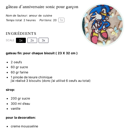
gâteau d’anniversaire sonic pour garçon
Nom de l’auteur:
amour de cuisine
1
x
Temps total:
2 heures
Portions:
2
0
INGRÉDIENTS
SCALE
1x
2x
3x
gateau fin: pour chaque biscuit ( 23 X 32 cm )
2
oeufs
60
gr sucre
60
gr farine
1
pincée de levure chimique
j’ai réalisé 3 biscuits (donc j’ai utilisé
6
oeufs au total)
sirop:
200
gr sucre
300
ml d’eau
vanille
pour la decoration:
creme mousseline