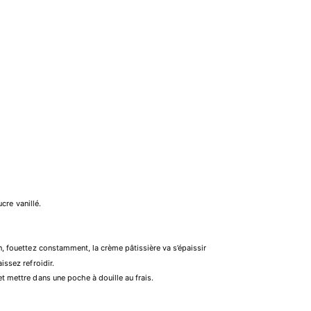
ucre vanillé.
en, fouettez constamment, la crème pâtissière va s’épaissir
issez refroidir.
et mettre dans une poche à douille au frais.