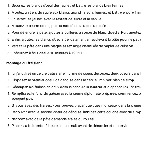
Séparez les blancs d’oeuf des jaunes et battre les blancs bien fermes
Ajoutez un tiers du sucre aux blancs quand ils sont fermes, et battre encore 1 m
Fouettez les jaunes avec le restant de sucre et la vanille
Ajoutez le beurre fondu, puis la moitié de la farine tamisée
Pour détendre la pâte, ajoutez 2 cuillères à soupe de blanc d’oeufs, Puis ajoutez 
Enfin, ajoutez les blancs d’oeufs délicatement en soulevant la pâte pour ne pas ca
Versez la pâte dans une plaque assez large chemisée de papier de cuisson.
Enfournez à four chaud 10 minutes à 190°C.
montage du fraisier :
Ici j’ai utilisé un cercle patissier en forme de coeur, découpez deux coeurs dans 
Disposez le premier coeur de génoise dans le cercle, imbibez bien de sirop
Découpez les fraises en deux dans le sens de la hauteur et disposez les 1/2 frais
Remplissez le fond du gateau avec la creme diplomate préparee, commencez par r
bougent pas.
Si vous avez des fraises, vous pouvez placer quelques morceaux dans la crèm
Recouvrir avec le second coeur de génoise, imbibez cette couche avec du sirop
décorez avec de la pâte d’amande étalée ou rouleau,
Placez au frais entre 2 heures et une nuit avant de démouler et de servir