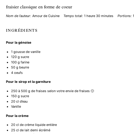
fraisier classique en forme de coeur
Nom de l’auteur:
Amour de Cuisine
Temps total:
1 heure 30 minutes
Portions:
INGRÉDIENTS
Pour la génoise
1
gousse de vanille
120 g
sucre
100 g
farine
50 g
beurre
4
oeufs
Pour le sirop et la garniture
250
à 500 g de fraises selon votre envie de fraises 🙂
150 g
sucre
20
cl d’eau
Vanille
Pour la crème
20
cl de crème liquide entière
25
cl de lait demi écrémé