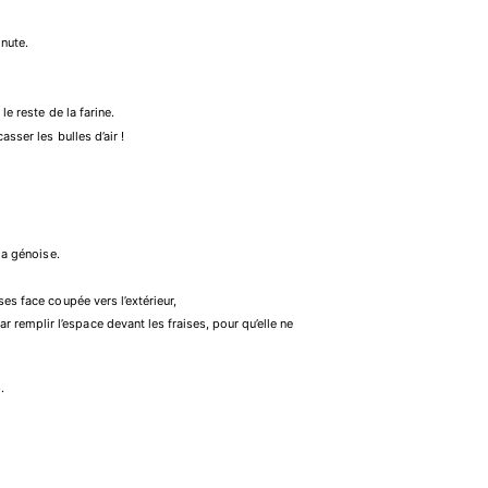
inute.
le reste de la farine.
sser les bulles d’air !
la génoise.
es face coupée vers l’extérieur,
emplir l’espace devant les fraises, pour qu’elle ne
e
.