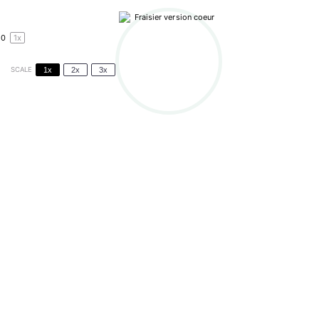
1
0
1
x
SCALE
1x
2x
3x