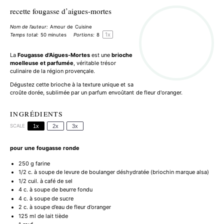
recette fougasse d’aigues-mortes
Nom de l’auteur:
Amour de Cuisine
1
x
Temps total:
50 minutes
Portions:
8
La
Fougasse d'Aigues-Mortes
est une
brioche
moelleuse et parfumée
, véritable trésor
culinaire de la région provençale.
Dégustez cette brioche à la texture unique et sa
croûte dorée, sublimée par un parfum envoûtant de fleur d'oranger.
INGRÉDIENTS
SCALE
1x
2x
3x
pour une fougasse ronde
250 g
farine
1/2
c. à soupe de levure de boulanger déshydratée (briochin marque alsa)
1/2
cuil. à café de sel
4
c. à soupe de beurre fondu
4
c. à soupe de sucre
2
c. à soupe d’eau de fleur d’oranger
125
ml de lait tiède