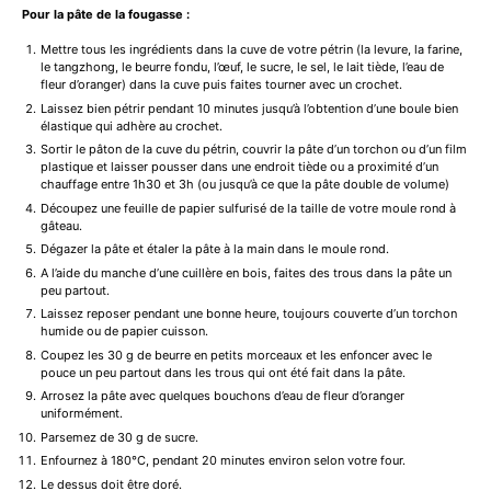
Pour la pâte de la fougasse :
Mettre tous les ingrédients dans la cuve de votre pétrin (la levure, la farine,
le tangzhong, le beurre fondu, l’œuf, le sucre, le sel, le lait tiède, l’eau de
fleur d’oranger) dans la cuve puis faites tourner avec un crochet.
Laissez bien pétrir pendant 10 minutes jusqu’à l’obtention d’une boule bien
élastique qui adhère au crochet.
Sortir le pâton de la cuve du pétrin, couvrir la pâte d’un torchon ou d’un film
plastique et laisser pousser dans une endroit tiède ou a proximité d’un
chauffage entre 1h30 et 3h (ou jusqu’à ce que la pâte double de volume)
Découpez une feuille de papier sulfurisé de la taille de votre moule rond à
gâteau.
Dégazer la pâte et étaler la pâte à la main dans le moule rond.
A l’aide du manche d’une cuillère en bois, faites des trous dans la pâte un
peu partout.
Laissez reposer pendant une bonne heure, toujours couverte d’un torchon
humide ou de papier cuisson.
Coupez les 30 g de beurre en petits morceaux et les enfoncer avec le
pouce un peu partout dans les trous qui ont été fait dans la pâte.
Arrosez la pâte avec quelques bouchons d’eau de fleur d’oranger
uniformément.
Parsemez de 30 g de sucre.
Enfournez à 180°C, pendant 20 minutes environ selon votre four.
Le dessus doit être doré.