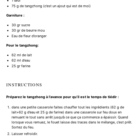
1
œuf
75 g
de tangzhong (c’est un ajout qui est de moi)
Garniture :
30
gr sucre
30
gr de beurre mou
Eau de fleur d’oranger
Pour le tangzhong:
62
ml de lait
62
ml d’eau
25
gr farine
INSTRUCTIONS
Préparez le tangzhong à l’avance pour qu’il est le temps de tiédir :
dans une petite casserole faites chauffer tout les ingrédients (62 g de
lait+62 g d’eau et 25 g de farine) dans une casserole sur feu doux en
remuant le tout sans arrêt jusqu’à ce que ça commence a épaissir. Quand
lorsque vous remuez, le fouet laisse des traces dans le mélange, c’est prêt.
Sortez du feu.
Laisser refroidir.