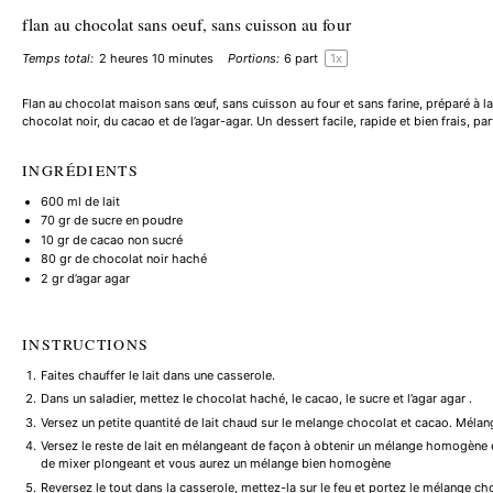
flan au chocolat sans oeuf, sans cuisson au four
Temps total:
2 heures 10 minutes
Portions:
6
part
1
x
Flan au chocolat maison sans œuf, sans cuisson au four et sans farine, préparé à la
chocolat noir, du cacao et de l’agar-agar. Un dessert facile, rapide et bien frais, par
INGRÉDIENTS
600
ml de lait
70
gr de sucre en poudre
10
gr de cacao non sucré
80
gr de chocolat noir haché
2
gr d’agar agar
INSTRUCTIONS
Faites chauffer le lait dans une casserole.
Dans un saladier, mettez le chocolat haché, le cacao, le sucre et l’agar agar .
Versez un petite quantité de lait chaud sur le melange chocolat et cacao. Mélan
Versez le reste de lait en mélangeant de façon à obtenir un mélange homogène
de mixer plongeant et vous aurez un mélange bien homogène
Reversez le tout dans la casserole, mettez-la sur le feu et portez le mélange ch