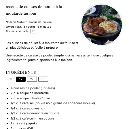
recette de cuisses de poulet à la
moutarde au four
Nom de l’auteur:
amour de cuisine
Temps total:
3 heures 15 minutes
1
x
Portions:
4
parts
Les cuisses de poulet à la moutarde au four sont
un plat délicieux et facile à préparer.
Une recette de cuisse de poulet simple, qui ne nécessitent que quelques
ingrédients toujours disponibles à la maison.
INGRÉDIENTS
SCALE
1x
2x
3x
4
cuisses de poulet (Entières)
2
c. à soupe de moutarde
2
c. à soupe d’huile d’olive
1/2
c. à café sel (poivre noir, grains de coriandre moulue)
1/4
c. à café poivre noir
1/2
c. à café coriandre en poudre
1/2
c. à café cumin en poudre
1
c. à café paprika
2
gousses d’ail