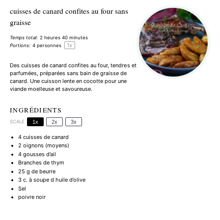
cuisses de canard confites au four sans
graisse
Temps total:
2 heures 40 minutes
1
x
Portions:
4
personnes
Des cuisses de canard confites au four, tendres et
parfumées, préparées sans bain de graisse de
canard. Une cuisson lente en cocotte pour une
viande moelleuse et savoureuse.
INGRÉDIENTS
SCALE
1x
2x
3x
4
cuisses de canard
2
oignons (moyens)
4
gousses d’ail
Branches de thym
25 g
de beurre
3
c. à soupe d huile d’olive
Sel
poivre noir