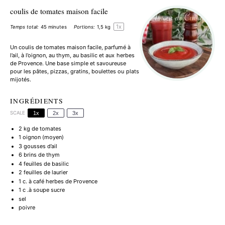
coulis de tomates maison facile
1
x
Temps total:
45 minutes
Portions:
1
,5 kg
Un coulis de tomates maison facile, parfumé à
l’ail, à l’oignon, au thym, au basilic et aux herbes
de Provence. Une base simple et savoureuse
pour les pâtes, pizzas, gratins, boulettes ou plats
mijotés.
INGRÉDIENTS
SCALE
1x
2x
3x
2
kg de tomates
1
oignon (moyen)
3
gousses d’ail
6
brins de thym
4
feuilles de basilic
2
feuilles de laurier
1
c. à café herbes de Provence
1
c .à soupe sucre
sel
poivre