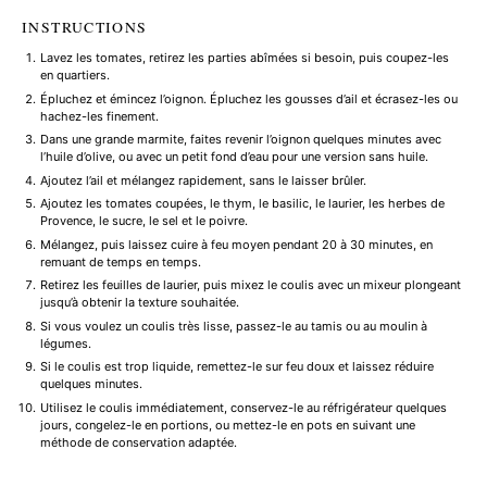
INSTRUCTIONS
Lavez les tomates, retirez les parties abîmées si besoin, puis coupez-les
en quartiers.
Épluchez et émincez l’oignon. Épluchez les gousses d’ail et écrasez-les ou
hachez-les finement.
Dans une grande marmite, faites revenir l’oignon quelques minutes avec
l’huile d’olive, ou avec un petit fond d’eau pour une version sans huile.
Ajoutez l’ail et mélangez rapidement, sans le laisser brûler.
Ajoutez les tomates coupées, le thym, le basilic, le laurier, les herbes de
Provence, le sucre, le sel et le poivre.
Mélangez, puis laissez cuire à feu moyen pendant 20 à 30 minutes, en
remuant de temps en temps.
Retirez les feuilles de laurier, puis mixez le coulis avec un mixeur plongeant
jusqu’à obtenir la texture souhaitée.
Si vous voulez un coulis très lisse, passez-le au tamis ou au moulin à
légumes.
Si le coulis est trop liquide, remettez-le sur feu doux et laissez réduire
quelques minutes.
Utilisez le coulis immédiatement, conservez-le au réfrigérateur quelques
jours, congelez-le en portions, ou mettez-le en pots en suivant une
méthode de conservation adaptée.