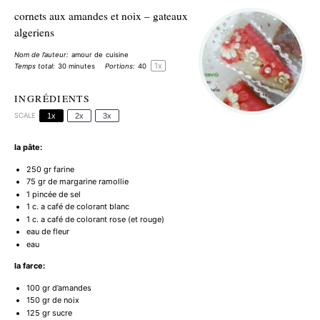
cornets aux amandes et noix – gateaux
algeriens
Nom de l’auteur:
amour de cuisine
1
x
Temps total:
30 minutes
Portions:
4
0
INGRÉDIENTS
SCALE
1x
2x
3x
la pâte:
250
gr farine
75
gr de margarine ramollie
1
pincée de sel
1
c. a café de colorant blanc
1
c. a café de colorant rose (et rouge)
eau de fleur
eau
la farce:
100
gr d’amandes
150
gr de noix
125
gr sucre