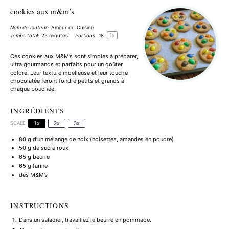
cookies aux m&m’s
Nom de l’auteur:
Amour de Cuisine
1
x
Temps total:
25 minutes
Portions:
1
8
Ces cookies aux M&M’s sont simples à préparer,
ultra gourmands et parfaits pour un goûter
coloré. Leur texture moelleuse et leur touche
chocolatée feront fondre petits et grands à
chaque bouchée.
INGRÉDIENTS
SCALE
1x
2x
3x
80 g
d’un mélange de noix (noisettes, amandes en poudre)
50 g
de sucre roux
65 g
beurre
65 g
farine
des M&M’s
INSTRUCTIONS
Dans un saladier, travaillez le beurre en pommade.