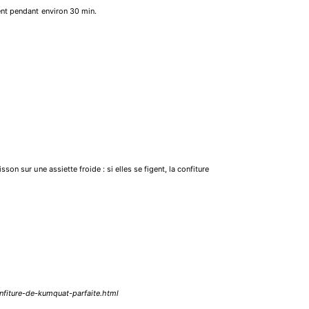
ent pendant environ 30 min.
son sur une assiette froide : si elles se figent, la confiture
nfiture-de-kumquat-parfaite.html