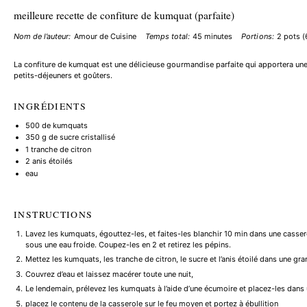
meilleure recette de confiture de kumquat (parfaite)
Nom de l’auteur:
Amour de Cuisine
Temps total:
45 minutes
Portions:
2
pots (
La confiture de kumquat est une délicieuse gourmandise parfaite qui apportera un
petits-déjeuners et goûters.
INGRÉDIENTS
500
de kumquats
350 g
de sucre cristallisé
1
tranche de citron
2
anis étoilés
eau
INSTRUCTIONS
Lavez les kumquats, égouttez-les, et faites-les blanchir 10 min dans une cassero
sous une eau froide. Coupez-les en 2 et retirez les pépins.
Mettez les kumquats, les tranche de citron, le sucre et l’anis étoilé dans une gr
Couvrez d’eau et laissez macérer toute une nuit,
Le lendemain, prélevez les kumquats à l’aide d’une écumoire et placez-les dans 
placez le contenu de la casserole sur le feu moyen et portez à ébullition