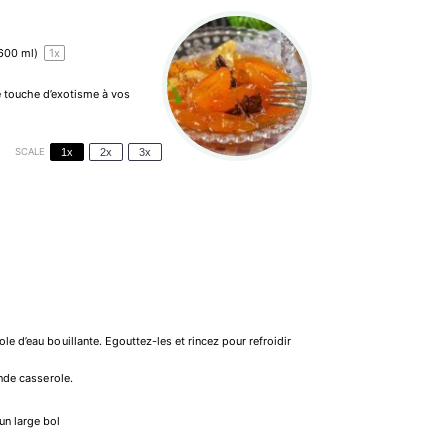
600 ml)
1
x
e touche d’exotisme à vos
SCALE
1x
2x
3x
le d’eau bouillante. Egouttez-les et rincez pour refroidir
ande casserole.
un large bol