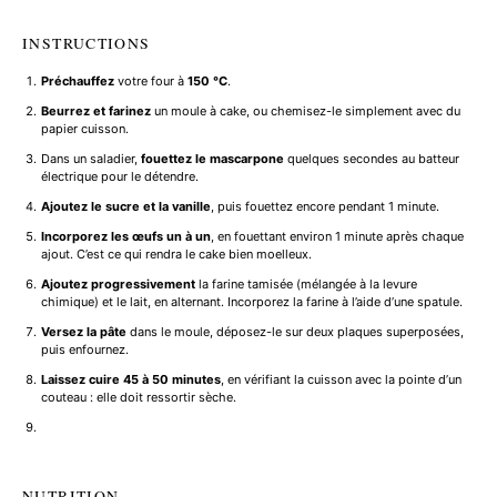
INSTRUCTIONS
Préchauffez
votre four à
150 °C
.
Beurrez et farinez
un moule à cake, ou chemisez-le simplement avec du
papier cuisson.
Dans un saladier,
fouettez le mascarpone
quelques secondes au batteur
électrique pour le détendre.
Ajoutez le sucre et la vanille
, puis fouettez encore pendant 1 minute.
Incorporez les œufs un à un
, en fouettant environ 1 minute après chaque
ajout. C’est ce qui rendra le cake bien moelleux.
Ajoutez progressivement
la farine tamisée (mélangée à la levure
chimique) et le lait, en alternant. Incorporez la farine à l’aide d’une spatule.
Versez la pâte
dans le moule, déposez-le sur deux plaques superposées,
puis enfournez.
Laissez cuire 45 à 50 minutes
, en vérifiant la cuisson avec la pointe d’un
couteau : elle doit ressortir sèche.
NUTRITION