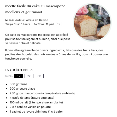
recette facile du cake au mascarpone
moelleux et gourmand
Nom de l’auteur:
Amour de Cuisine
1
x
Temps total:
1 heure
Portions:
12
part
Ce cake au mascarpone moelleux est apprécié
pour sa texture légère et humide, ainsi que pour
sa saveur riche et délicate.
Il peut être agrémenté de divers ingrédients, tels que des fruits frais, des
pépites de chocolat, des noix ou des arômes de vanille, pour lui donner une
touche personnelle.
INGRÉDIENTS
SCALE
1x
2x
3x
300
gr farine
200
gr sucre glace
250
gr de mascarpone (à température ambiante)
4
œufs (à température ambiante)
100
ml de lait (à temperature ambiante)
2
c à café de vanille en poudre
1
sachet de levure chimique (
1
c à café)