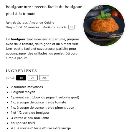
boulgour turc : recette facile du boulgour
pilaf à la tomate
Nom de l’auteur:
Amour de Cuisine
1
x
Temps total:
35 minutes
Portions:
4
parts
Un
boulgour turc
moelleux et parfumé, préparé
avec de la tomate, de l’oignon et du piment vert.
Une recette facile et savoureuse, parfaite pour
accompagner des grillades, du poulet rôti ou un
simple yaourt.
INGRÉDIENTS
SCALE
1x
2x
3x
2
tomates moyennes
1
oignon moyen
1
piment vert (doux ou piquant selon le gout)
1
c. à soupe de concentré de tomate
1
c. à soupe de concentré de piment doux
1
et 1/2 verre de boulgour
3
verres d’ eau bouillante
sel (poivre noir)
4
c. à soupe d’ huile d’olive extra vierge