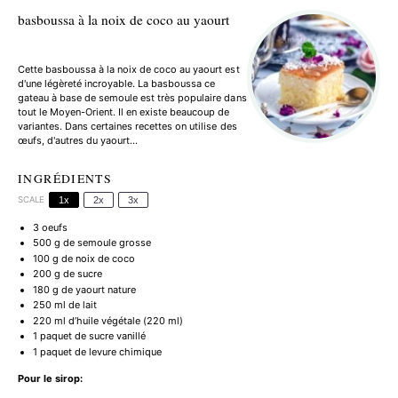
basboussa à la noix de coco au yaourt
Cette basboussa à la noix de coco au yaourt est
d'une légèreté incroyable. La basboussa ce
gateau à base de semoule est très populaire dans
tout le Moyen-Orient. Il en existe beaucoup de
variantes. Dans certaines recettes on utilise des
œufs, d'autres du yaourt…
INGRÉDIENTS
SCALE
1x
2x
3x
3
oeufs
500 g
de semoule grosse
100 g
de noix de coco
200 g
de sucre
180 g
de yaourt nature
250
ml de lait
220
ml d’huile végétale (
220
ml)
1
paquet de sucre vanillé
1
paquet de levure chimique
Pour le sirop: