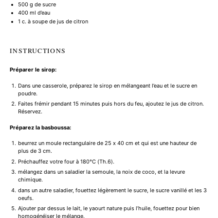
500 g
de sucre
400
ml d’eau
1
c. à soupe de jus de citron
INSTRUCTIONS
Préparer le sirop:
Dans une casserole, préparez le sirop en mélangeant l’eau et le sucre en
poudre.
Faites frémir pendant 15 minutes puis hors du feu, ajoutez le jus de citron.
Réservez.
Préparez la basboussa:
beurrez un moule rectangulaire de 25 x 40 cm et qui est une hauteur de
plus de 3 cm.
Préchauffez votre four à 180°C (Th.6).
mélangez dans un saladier la semoule, la noix de coco, et la levure
chimique.
dans un autre saladier, fouettez légèrement le sucre, le sucre vanillé et les 3
oeufs.
Ajouter par dessus le lait, le yaourt nature puis l’huile, fouettez pour bien
homogénéiser le mélange.