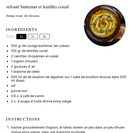
velouté butternut et lentilles corail
Temps total:
30 minutes
INGRÉDIENTS
SCALE
1x
2x
3x
500
gr de courge butternut (en cubes)
100
gr de lentilles corail
2
carottes (moyennes en cube)
1
oignon (moyen)
2
gousses d’ ail
1
branche de céleri
500
ml de de bouillon de légumes (ou
1
cube de bouillon dissout dans
500
ml d’eau)
sel
poivre noir
1/4
c. à café de cumin
2
c. à soupe d’ huile d’olive extra vierge
INSTRUCTIONS
hacher grossièrement l’oignon, et faites revenir un peu dans un peu d’huile
d’olive extra vierge, dans une marmitte profonde.