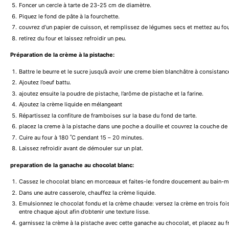
Foncer un cercle à tarte de 23-25 cm de diamètre.
Piquez le fond de pâte à la fourchette.
couvrez d’un papier de cuisson, et remplissez de légumes secs et mettez au fo
retirez du four et laissez refroidir un peu.
Préparation de la crème à la pistache:
Battre le beurre et le sucre jusqu’à avoir une creme bien blanchâtre à consistanc
Ajoutez l’oeuf battu.
ajoutez ensuite la poudre de pistache, l’arôme de pistache et la farine.
Ajoutez la crème liquide en mélangeant
Répartissez la confiture de framboises sur la base du fond de tarte.
placez la creme à la pistache dans une poche a douille et couvrez la couche de 
Cuire au four à 180 ˚C pendant 15 – 20 minutes.
Laissez refroidir avant de démouler sur un plat.
preparation de la ganache au chocolat blanc:
Cassez le chocolat blanc en morceaux et faites-le fondre doucement au bain-m
Dans une autre casserole, chauffez la crème liquide.
Emulsionnez le chocolat fondu et la crème chaude: versez la crème en trois fo
entre chaque ajout afin d’obtenir une texture lisse.
garnissez la crème à la pistache avec cette ganache au chocolat, et placez au 