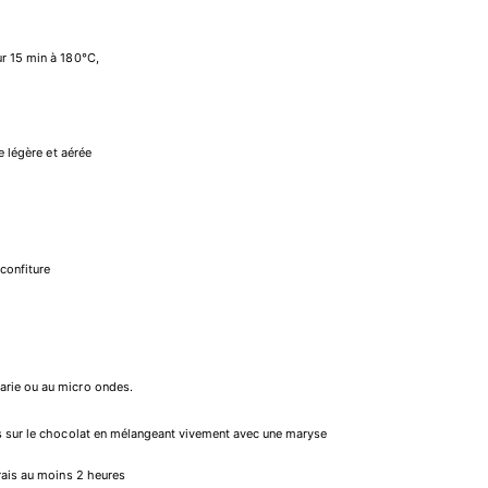
ur 15 min à 180°C,
e légère et aérée
confiture
arie ou au micro ondes.
is sur le chocolat en mélangeant vivement avec une maryse
frais au moins 2 heures