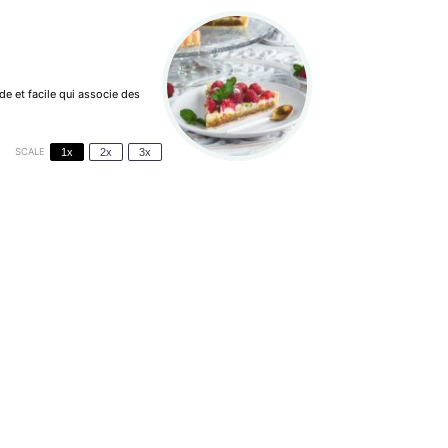
de et facile
qui associe des
SCALE
1x
2x
3x