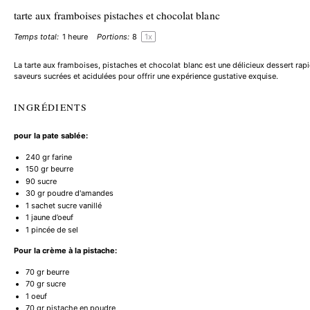
tarte aux framboises pistaches et chocolat blanc
Temps total:
1 heure
Portions:
8
1
x
La tarte aux framboises, pistaches et chocolat blanc est une délicieux
dessert rapi
saveurs sucrées et acidulées pour offrir une expérience gustative exquise.
INGRÉDIENTS
pour la pate sablée:
240
gr farine
150
gr beurre
90
sucre
30
gr poudre d'amandes
1
sachet sucre vanillé
1
jaune d’oeuf
1
pincée de sel
Pour la crème à la pistache:
70
gr beurre
70
gr sucre
1
oeuf
70
gr pistache en poudre