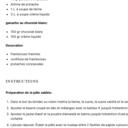
Arôme de pistache
1
c. à soupe de farine
3
c. à soupe crème liquide
ganache au chocolat blanc:
150
gr chocolat blanc
100
gr crème liquide
Decoration
framboises fraiches
confiture de framboises
pistaches concassées
INSTRUCTIONS
Préparation de la pâte sablée:
Dans le bol du blinder ou robot mettre la farine, le sucre, le sucre vanillé et le se
Ajoutez le beurre coupé en dés et mélangez avec le batteur K jusqu’à l’obtentio
Ajoutez le jaune d’œuf et la poudre d’amande et battre jusqu’à l’obtention d’une 
collante.
Laissez reposer. Étaler la pâte avec le rouleau entre 2 feuilles de papier cuisson