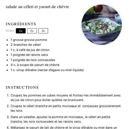
salade au céleri et yaourt de chèvre
INGRÉDIENTS
SCALE
1x
2x
3x
1
grosse grosse pomme
2
branches de céleri
1
c. à café de jus de citron
1
poignée de raisins secs
1
poignée de noix concassées
4
c. à soupe de yaourt de chèvre
1
c. sirop d’érable (nectar d’agave ou miel liquide)
INSTRUCTIONS
Coupez les pommes en cubes moyens et frottez-les immédiatement avec
du jus de citron pour éviter qu’elles ne brunissent.
Coupez le céleri branche en petits morceaux et concassez grossierement
les noix.
Dans un saladier, ajoutez la pomme en morceaux, le céleri en petite
tranche, les noix concassées et les raisins secs.
Mélangez le yaourt de lait de chèvre et le sirop d’érable ou miel dans un