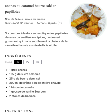
ananas au caramel beurre salé en
papillotes
Nom de l’auteur:
amour de cuisine
1
x
Temps total:
35 minutes
Portions:
6
parts
Succombez à la douceur exotique des papillotes
d’ananas caramélisé aux épices, un dessert
gourmand qui marie subtilement la chaleur de la
cannelle et la note sucrée de l’anis étoilé.
INGRÉDIENTS
SCALE
1x
2x
3x
1
gros ananas
125 g
de sucre semoule
25 g
de beurre demi sel
200
ml de crème liquide entière chaude
1
bâton de cannelle
1
gousse de vanille Bourbon
2
étoiles de badiane
INSTRUCTIONS