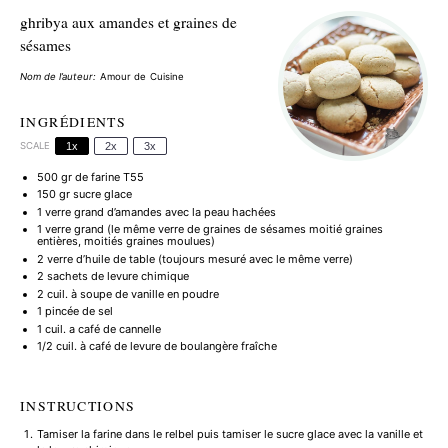
ghribya aux amandes et graines de
sésames
Nom de l’auteur:
Amour de Cuisine
INGRÉDIENTS
SCALE
1x
2x
3x
500
gr de farine T55
150
gr sucre glace
1
verre grand d’amandes avec la peau hachées
1
verre grand (le même verre de graines de sésames moitié graines
entières, moitiés graines moulues)
2
verre d’huile de table (toujours mesuré avec le même verre)
2
sachets de levure chimique
2
cuil. à soupe de vanille en poudre
1
pincée de sel
1
cuil. a café de cannelle
1/2
cuil. à café de levure de boulangère fraîche
INSTRUCTIONS
Tamiser la farine dans le relbel puis tamiser le sucre glace avec la vanille et