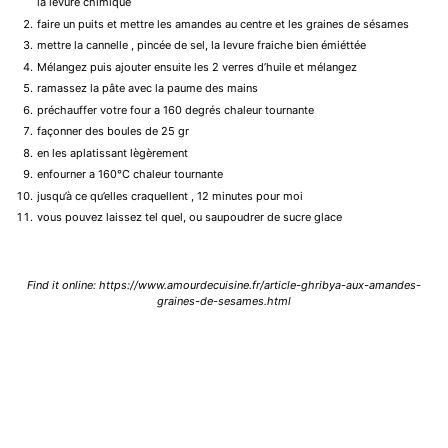
la levure chimique
faire un puits et mettre les amandes au centre et les graines de sésames
mettre la cannelle , pincée de sel, la levure fraiche bien émiéttée
Mélangez puis ajouter ensuite les 2 verres d’huile et mélangez
ramassez la pâte avec la paume des mains
préchauffer votre four a 160 degrés chaleur tournante
façonner des boules de 25 gr
en les aplatissant lègèrement
enfourner a 160°C chaleur tournante
jusqu’à ce qu’elles craquellent , 12 minutes pour moi
vous pouvez laissez tel quel, ou saupoudrer de sucre glace
Find it online
:
https://www.amourdecuisine.fr/article-ghribya-aux-amandes-
graines-de-sesames.html