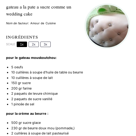
gateau a la pate a sucre comme un
wedding cake
Nom de l’auteur:
Amour de Cuisine
INGRÉDIENTS
SCALE
1x
2x
3x
pour le gateau mouskoutchou:
5
oeufs
10
cuillères à soupe d’huile de table ou beurre
10
cuillères à soupe de lait
150
gr sucre
200
gr farine
2
paquets de levure chimique
2
paquets de sucre vanillé
1
pincée de sel
pour la crème au beurre :
500
gr sucre glace
230
gr de beurre doux mou (pommade,)
2
cuillères à soupe de lait pasteurisé