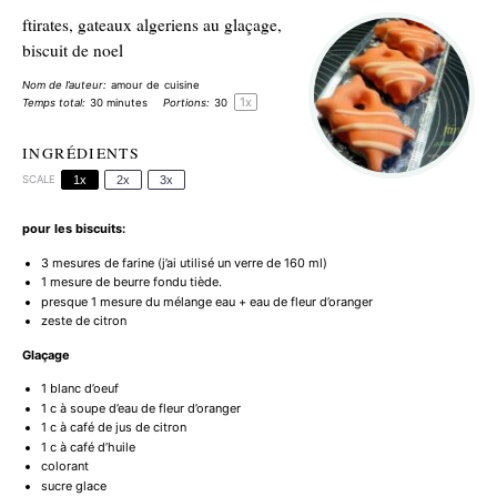
ftirates, gateaux algeriens au glaçage,
biscuit de noel
Nom de l’auteur:
amour de cuisine
1
x
Temps total:
30 minutes
Portions:
3
0
INGRÉDIENTS
SCALE
1x
2x
3x
pour les biscuits:
3
mesures de farine (j’ai utilisé un verre de
160
ml)
1
mesure de beurre fondu tiède.
presque
1
mesure du mélange eau + eau de fleur d’oranger
zeste de citron
Glaçage
1
blanc d’oeuf
1
c à soupe d’eau de fleur d’oranger
1
c à café de jus de citron
1
c à café d’huile
colorant
sucre glace