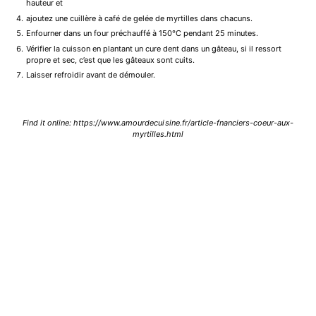
hauteur et
ajoutez une cuillère à café de gelée de myrtilles dans chacuns.
Enfourner dans un four préchauffé à 150°C pendant 25 minutes.
Vérifier la cuisson en plantant un cure dent dans un gâteau, si il ressort
propre et sec, c’est que les gâteaux sont cuits.
Laisser refroidir avant de démouler.
Find it online
:
https://www.amourdecuisine.fr/article-fnanciers-coeur-aux-
myrtilles.html