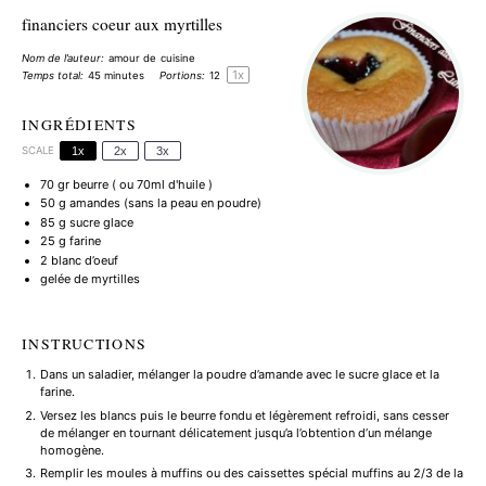
financiers coeur aux myrtilles
Nom de l’auteur:
amour de cuisine
1
x
Temps total:
45 minutes
Portions:
1
2
INGRÉDIENTS
SCALE
1x
2x
3x
70
gr beurre ( ou 70ml d'huile )
50 g
amandes (sans la peau en poudre)
85 g
sucre glace
25 g
farine
2
blanc d’oeuf
gelée de myrtilles
INSTRUCTIONS
Dans un saladier, mélanger la poudre d’amande avec le sucre glace et la
farine.
Versez les blancs puis le beurre fondu et légèrement refroidi, sans cesser
de mélanger en tournant délicatement jusqu’a l’obtention d’un mélange
homogène.
Remplir les moules à muffins ou des caissettes spécial muffins au 2/3 de la